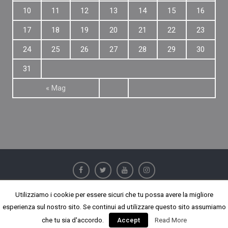
10
11
12
13
14
15
16
17
18
19
20
21
22
23
24
25
26
27
28
29
30
31
« Mag
Utilizziamo i cookie per essere sicuri che tu possa avere la migliore
Copyright © All rights reserved.
esperienza sul nostro sito. Se continui ad utilizzare questo sito assumiamo
Surya Chandra Lite by
WEN Themes
che tu sia d'accordo.
Accept
Read More