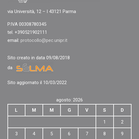
via Università, 12 – I 43121 Parma
P.IVA 00308780345
tel. +390521902111
email:
protocollo@pec.unipr.it
Sito creato in data 09/08/2018
da
Sito aggiornato il 10/03/2022
agosto: 2026
L
M
M
G
V
S
D
1
2
3
4
5
6
7
8
9