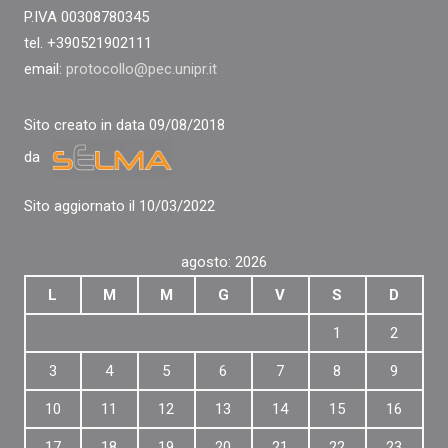
P.IVA 00308780345
tel. +390521902111
email:
protocollo@pec.unipr.it
Sito creato in data 09/08/2018
da
Sito aggiornato il 10/03/2022
agosto: 2026
L
M
M
G
V
S
D
1
2
3
4
5
6
7
8
9
10
11
12
13
14
15
16
17
18
19
20
21
22
23