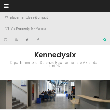
Skip to content
placementdsea@unipr.it
Via Kennedy, 6 - Parma
Kennedysix
Dipartimento di Scienze Economiche e Aziendali
UniPR