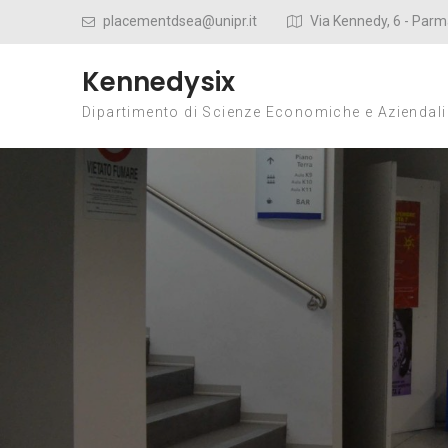
Skip to content
placementdsea@unipr.it
Via Kennedy, 6 - Par
Kennedysix
Dipartimento di Scienze Economiche e Aziendal